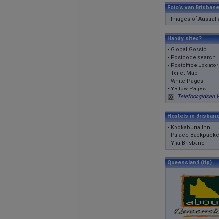
Foto's van Brisbane
-
Images of Australi
Handy sites?
-
Global Gossip
-
Postcode search
-
Postoffice Locator
-
Toilet Map
-
White Pages
-
Yellow Pages
Telefoongidsen 
Hostels in Brisban
-
Kookaburra Inn
-
Palace Backpacke
-
Yha Brisbane
Queensland (tip)