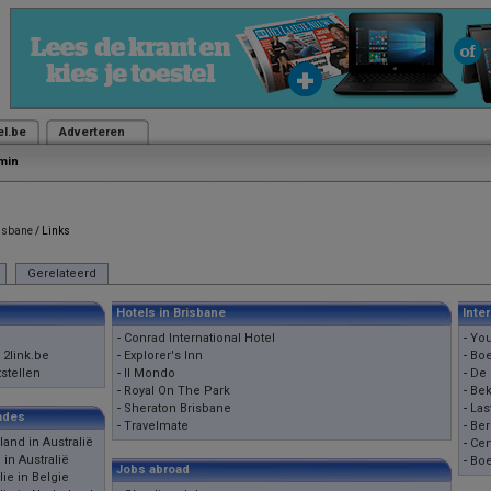
el.be
Adverteren
min
isbane
/ Links
Gerelateerd
Hotels in Brisbane
Inte
-
Conrad International Hotel
-
You
 2link.be
-
Explorer's Inn
-
Boe
tstellen
-
Il Mondo
-
De 
-
Royal On The Park
-
Bek
-
Sheraton Brisbane
-
Las
ades
-
Travelmate
-
Ber
nd in Australië
-
Cen
in Australië
-
Boe
Jobs abroad
ie in Belgie