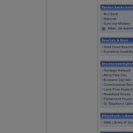
Banken/banks/bank
-
Anz Bank
-
National
-
Suncorp Metway
Meer...zie Austra
Beaches & More
-
Gold Coast Beach
-
Sunshine Coast B
Bezienswaardighe
-
Heritage Network
-
Alma Park Zoo
-
Brisbane City Hall
-
Commissariat Stor
-
Lone Pine Koala S
-
Newstead House
-
Parliament House
-
St. Stephen's Cath
Bibliotheek / Librar
-
State Library of Q