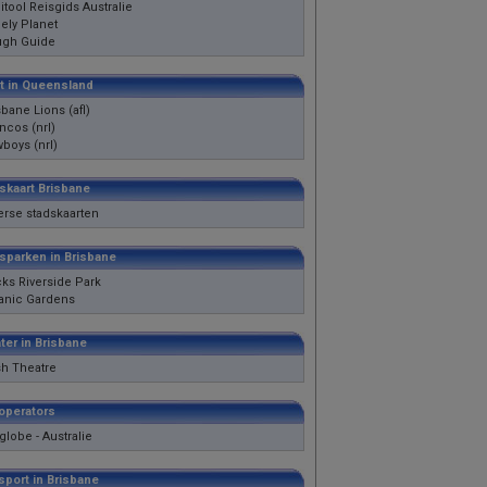
itool Reisgids Australie
ely Planet
ugh Guide
t in Queensland
sbane Lions (afl)
ncos (nrl)
boys (nrl)
skaart Brisbane
erse stadskaarten
sparken in Brisbane
ks Riverside Park
anic Gardens
ter in Brisbane
h Theatre
operators
globe - Australie
sport in Brisbane