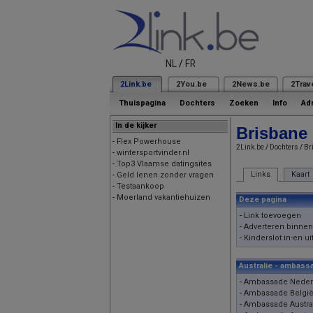
NL
/
FR
2Link.be
2You.be
2News.be
2Trav
Thuispagina
Dochters
Zoeken
Info
Ad
In de kijker
Brisbane
-
Flex Powerhouse
2Link.be
/
Dochters
/
Br
-
wintersportvinder.nl
-
Top3 Vlaamse datingsites
Links
Kaart
-
Geld lenen zonder vragen
-
Testaankoop
-
Moerland vakantiehuizen
Deze pagina
-
Link toevoegen
-
Adverteren binnen
-
Kinderslot in-en ui
Australie - ambass
-
Ambassade Nederla
-
Ambassade België 
-
Ambassade Austral