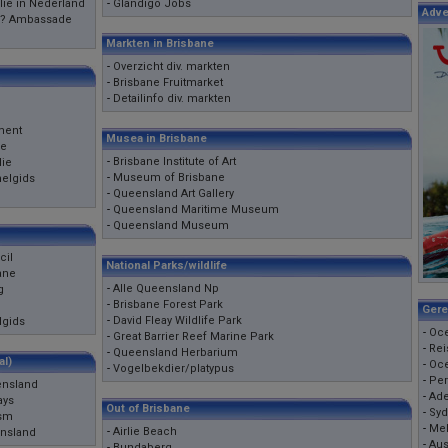
ie in Nederland
-
Glandigo Jobs
Adve
? Ambassade
Markten in Brisbane
-
Overzicht div. markten
-
Brisbane Fruitmarket
-
Detailinfo div. markten
ment
Musea in Brisbane
ce
-
Brisbane Institute of Art
lie
-
Museum of Brisbane
melgids
-
Queensland Art Gallery
-
Queensland Maritime Museum
-
Queensland Museum
cil
National Parks/wildlife
bane
-
Alle Queensland Np
g
-
Brisbane Forest Park
Gere
-
David Fleay Wildlife Park
lgids
-
Oc
-
Great Barrier Reef Marine Park
-
Rei
-
Queensland Herbarium
al)
-
Oc
-
Vogelbekdier/platypus
-
Per
ensland
-
Ade
ays
Out of Brisbane
-
Syd
ism
-
Me
-
Airlie Beach
nsland
-
Aus
-
Bundaberg