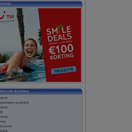
rtentie
lateerde dochters
eanie
sverhalen-australie
eanie
th
laide
ney
lbourne
tralie