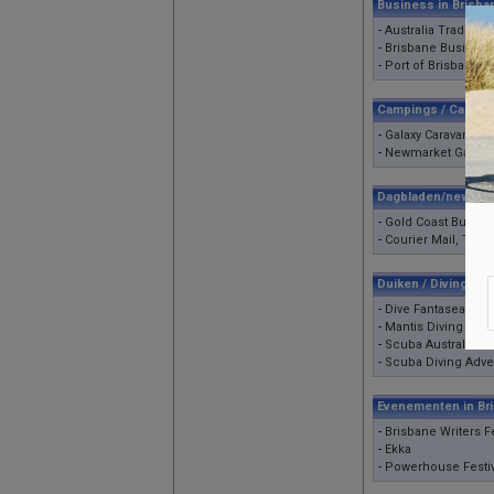
Business in Brisba
-
Australia Trade Co
-
Brisbane Business
-
Port of Brisbane
Campings / Campsi
-
Galaxy Caravan Par
-
Newmarket Garden
Dagbladen/newspa
-
Gold Coast Bulleti
-
Courier Mail, The
Duiken / Diving
-
Dive Fantasea
-
Mantis Diving
-
Scuba Australia
-
Scuba Diving Adve
Evenementen in Br
-
Brisbane Writers Fe
-
Ekka
-
Powerhouse Festiv