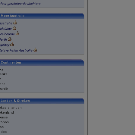
Meer gerelateerde dochters
k Meer Australie
ustralie
Adelaide
Melbourne
Perth
Sydney
Reisverhalen Australie
k Continenten
ika
rika
ë
opa
eanië
k Landen & Streken
ekse eilanden
ekenland
eisië
konos
os
odos