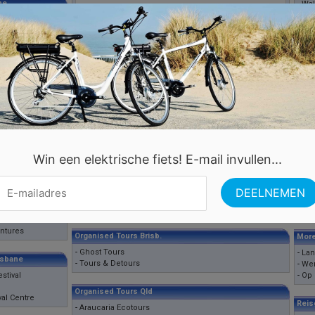
ne
-
Wal
ast
Meer
-
Am
-
Ba
tes
-
Bar
-
Ber
k
-
Bru
s Caravan Park
-
Las
-
Lo
pers
-
Mad
-
Mil
n
-
New
Win een elektrische fiets! E-mail invullen...
-
Nic
-
Par
-
Sin
Out of Brisbane Accomm
-
Tor
-
Farm Holidays
-
Ven
ntures
Organised Tours Brisb.
More
-
Ghost Tours
-
La
isbane
-
Tours & Detours
-
Wer
stival
-
Op 
Organised Tours Qld
al Centre
Reis
-
Araucaria Ecotours