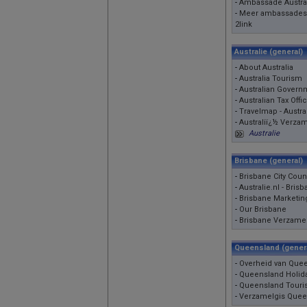
-
Ambassade Austral
-
Meer ambassades
2link
Australie (general)
-
About Australia
-
Australia Tourism
-
Australian Govern
-
Australian Tax Offi
-
Travelmap - Austra
-
Australiï¿½ Verza
Australie
Brisbane (general)
-
Brisbane City Coun
-
Australie.nl - Bris
-
Brisbane Marketin
-
Our Brisbane
-
Brisbane Verzame
Queensland (gener
-
Overheid van Que
-
Queensland Holid
-
Queensland Tour
-
Verzamelgis Quee