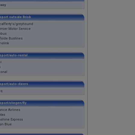
sway
sport outside Brisb
afferty's/greyhound
mier Motor Service
nbus
fside Buslines
nslink
sport/auto-rental
l
s
ional
sport/auto-divers
cq
sport/vliegen/fly
iance Airlines
tas
shine Express
gin Blue