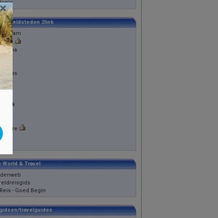
lonie
×
 Wereldsteden 2link
sterdam
ngkok
celona
lijn
ssel
 Vegas
nden
rid
aan
 York
e
ijs
gapore
onto
etie
 World & Travel
ndenweb
eldreisgids
Reis - Goed Begin
gidsen/travelguides