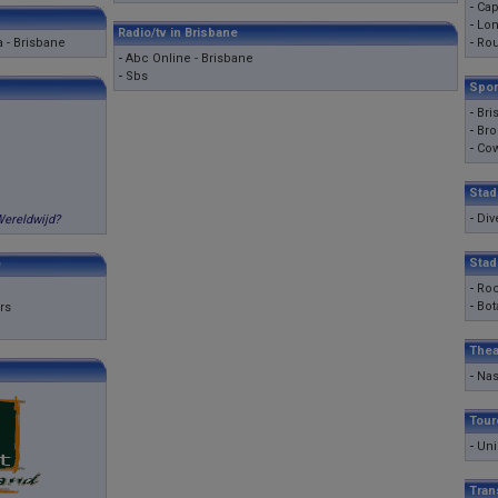
-
Cap
-
Lon
Radio/tv in Brisbane
a - Brisbane
-
Ro
-
Abc Online - Brisbane
-
Sbs
Spor
-
Bri
-
Bro
-
Cow
Stad
-
Div
Wereldwijd?
Stad
e
-
Roc
-
Bot
rs
Thea
-
Nas
Tour
-
Uni
Tran