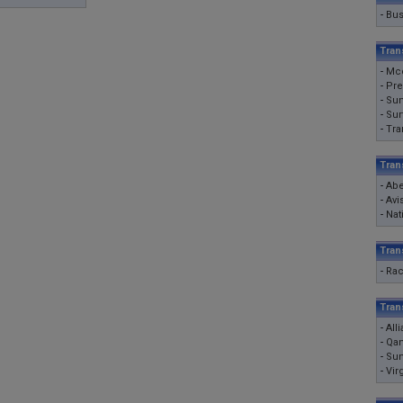
-
Bu
Tran
-
Mcc
-
Pre
-
Su
-
Sur
-
Tra
Tran
-
Abe
-
Avi
-
Nat
Tran
-
Ra
Tran
-
All
-
Qan
-
Sun
-
Vir