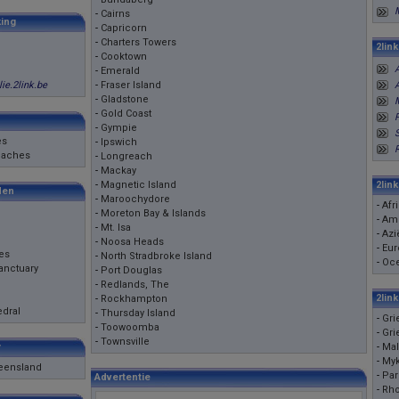
-
Cairns
ing
-
Capricorn
-
Charters Towers
2lin
-
Cooktown
A
-
Emerald
lie.2link.be
-
Fraser Island
-
Gladstone
-
Gold Coast
-
Gympie
es
-
Ipswich
eaches
-
Longreach
-
Mackay
-
Magnetic Island
2lin
den
-
Maroochydore
-
Afr
-
Moreton Bay & Islands
-
Ame
-
Mt. Isa
-
Azi
-
Noosa Heads
-
Eur
es
-
North Stradbroke Island
-
Oc
anctuary
-
Port Douglas
-
Redlands, The
2lin
-
Rockhampton
edral
-
Thursday Island
-
Gri
-
Toowoomba
-
Gri
-
Townsville
y
-
Mal
-
My
ueensland
-
Par
Advertentie
-
Rh